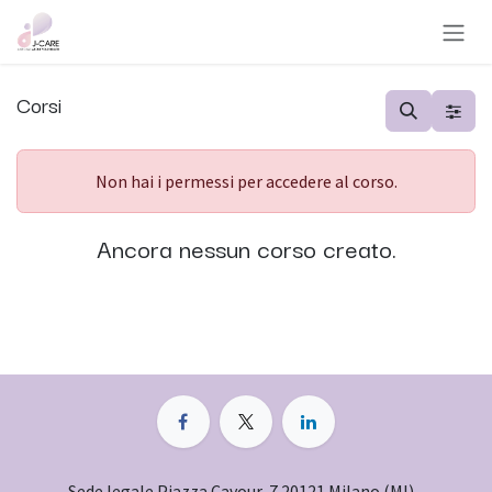
Passa al contenuto
Corsi
Non hai i permessi per accedere al corso.
Ancora nessun corso creato.
Sede legale Piazza Cavour, 7 20121 Milano (MI) -