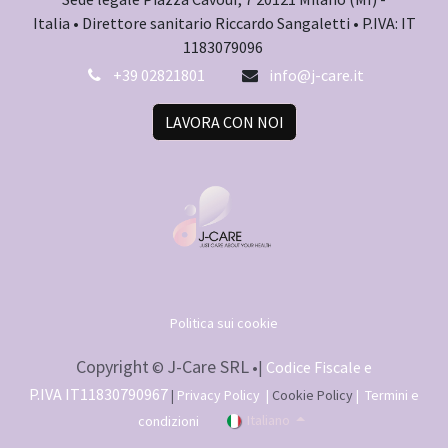
Italia • Direttore sanitario Riccardo Sangaletti • P.IVA: IT
1183079096
+39 02821801
info@j-care.it
LAVORA CON NOI
Politica sui cookie
Copyright
J-Care SRL
©
•
|
Codice Fiscale e
P.IVA IT11830790967
Privacy Policy
|
Cookie Policy
|
Termini e
|
Italiano
condizioni