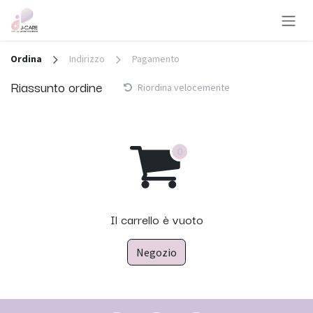
Passa al contenuto
Ordina
Indirizzo
Pagamento
Riassunto ordine
Riordina velocemente
Il carrello è vuoto
Negozio