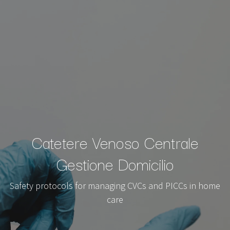
Catetere Venoso Centrale
Gestione Domicilio
Safety protocols for managing CVCs and PICCs in home
care