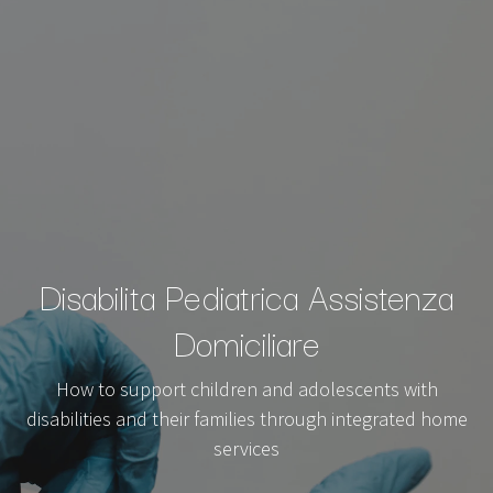
Disabilita Pediatrica Assistenza
Domiciliare
How to support children and adolescents with
disabilities and their families through integrated home
services