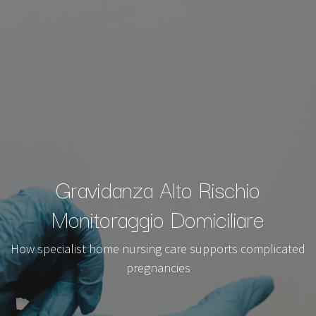
Gravidanza Alto Rischio
Monitoraggio Domiciliare
How specialist home nursing care supports complicated
pregnancies